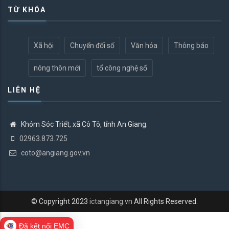
TỪ KHÓA
Xã hội
Chuyển đổi số
Văn hóa
Thông báo
nông thôn mới
tổ công nghệ số
LIÊN HỆ
Khóm Sóc Triết, xã Cô Tô, tỉnh An Giang.
02963.873.725
coto@angiang.gov.vn
© Copyright 2023
ictangiang.vn
All Rights Reserved.
Đã kết nối EMC