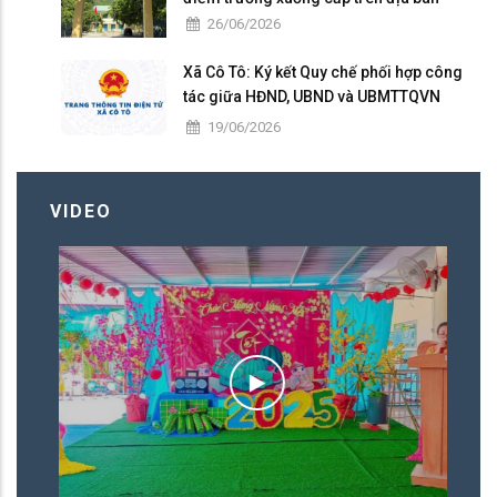
26/06/2026
Xã Cô Tô: Ký kết Quy chế phối hợp công
tác giữa HĐND, UBND và UBMTTQVN
nhiệm kỳ 2026 – 2031
19/06/2026
VIDEO