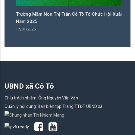
ân
Trường Mầm Non Thị Trấn Cô Tô Tổ Chức Hội Xuân
T
Năm 2025
N
17/01/2025
17
UBND xã Cô Tô
Chịu trách nhiệm: Ông Nguyễn Văn Văn
Quản lý nội dung: Ban biên tập Trang TTĐT UBND xã