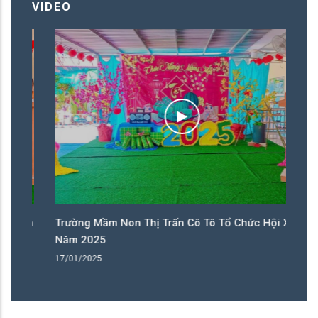
VIDEO
ân
Trường Mầm Non Thị Trấn Cô Tô Tổ Chức Hội Xuân
T
Năm 2025
N
17/01/2025
17