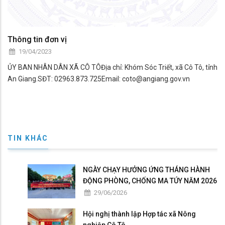
Thông tin đơn vị
19/04/2023
ỦY BAN NHÂN DÂN XÃ CÔ TÔĐịa chỉ: Khóm Sóc Triết, xã Cô Tô, tỉnh
An Giang.SĐT: 02963.873.725Email: coto@angiang.gov.vn
TIN KHÁC
NGÀY CHẠY HƯỞNG ỨNG THÁNG HÀNH
ĐỘNG PHÒNG, CHỐNG MA TÚY NĂM 2026
29/06/2026
Hội nghị thành lập Hợp tác xã Nông