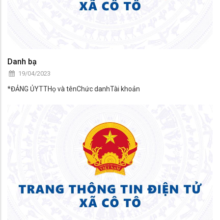
Danh bạ
19/04/2023
*ĐẢNG ỦYTTHọ và tênChức danhTài khoản