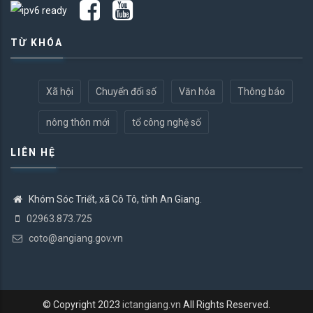
TỪ KHÓA
Xã hội
Chuyển đổi số
Văn hóa
Thông báo
nông thôn mới
tổ công nghệ số
LIÊN HỆ
Khóm Sóc Triết, xã Cô Tô, tỉnh An Giang.
02963.873.725
coto@angiang.gov.vn
© Copyright 2023
ictangiang.vn
All Rights Reserved.