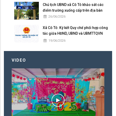
Chủ tịch UBND xã Cô Tô khảo sát các
điểm trường xuống cấp trên địa bàn
26/06/2026
Xã Cô Tô: Ký kết Quy chế phối hợp công
tác giữa HĐND, UBND và UBMTTQVN
nhiệm kỳ 2026 – 2031
19/06/2026
VIDEO