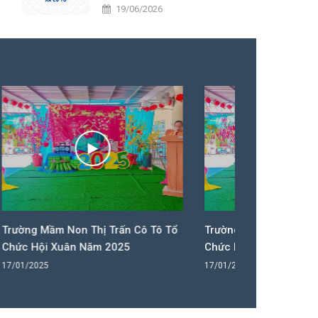
UBMTTQVN nhiệm kỳ 2026 – 2031
19/06/2026
 Cô Tô Tổ
Trường Mầm Non Thị Trấn Cô Tô Tổ
Trường 
5
Chức Hội Xuân Năm 2025
Chức H
17/01/2025
17/01/20