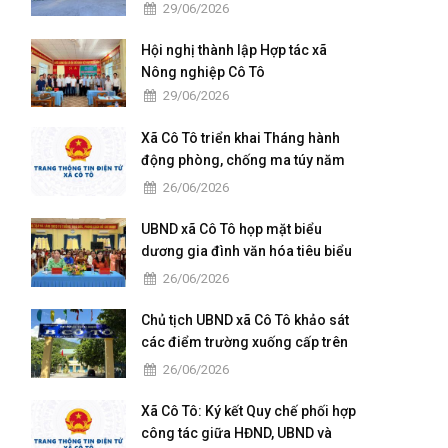
TÚY NĂM 2026
29/06/2026
Hội nghị thành lập Hợp tác xã
Nông nghiệp Cô Tô
29/06/2026
Xã Cô Tô triển khai Tháng hành
động phòng, chống ma túy năm
2026
26/06/2026
UBND xã Cô Tô họp mặt biểu
dương gia đình văn hóa tiêu biểu
năm 2026
26/06/2026
Chủ tịch UBND xã Cô Tô khảo sát
các điểm trường xuống cấp trên
địa bàn
26/06/2026
Xã Cô Tô: Ký kết Quy chế phối hợp
công tác giữa HĐND, UBND và