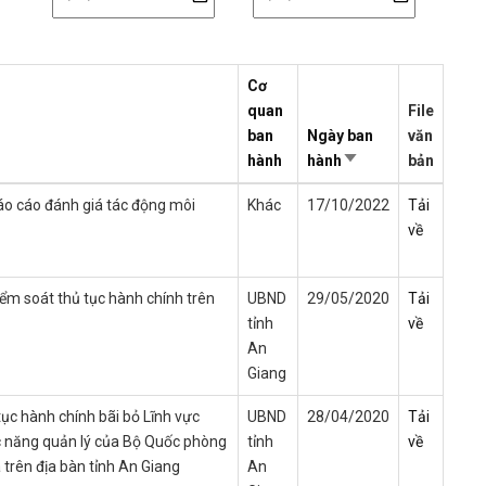
Cơ
quan
File
ban
Ngày ban
văn
hành
hành
Sort
bản
ascending
áo cáo đánh giá tác động môi
Khác
17/10/2022
Tải
về
ểm soát thủ tục hành chính trên
UBND
29/05/2020
Tải
tỉnh
về
An
Giang
ục hành chính bãi bỏ Lĩnh vực
UBND
28/04/2020
Tải
c năng quản lý của Bộ Quốc phòng
tỉnh
về
 trên địa bàn tỉnh An Giang
An