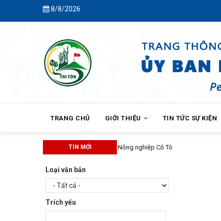
Skip
8/8/2026
to
main
content
MAIN
NAVIGATION
TRANG CHỦ
GIỚI THIỆU
TIN TỨC SỰ KIỆN
TIN MỚI
Loại văn bản
Trích yếu