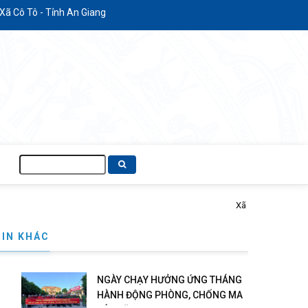
ô Tô - Tỉnh An Giang
Tìm
kiếm
 túy năm 2026
TIN KHÁC
NGÀY CHẠY HƯỞNG ỨNG THÁNG
HÀNH ĐỘNG PHÒNG, CHỐNG MA