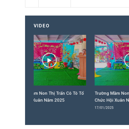
VIDEO
ị Trấn Cô Tô Tổ
Trường Mầm Non Thị Trấn Cô Tô Tổ
Tr
m 2025
Chức Hội Xuân Năm 2025
C
17/01/2025
17