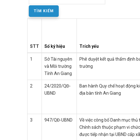
STT
Số ký hiệu
Trích yếu
1
Sở Tài nguyên
Phê duyệt kết quả thẩm định b
và Môi trường
trường
Tỉnh An Giang
2
24/2020/QĐ-
Ban hành Quy chế hoạt động ki
UBND
địa bàn tỉnh An Giang
3
947/QĐ-UBND
Về việc công bố Danh mục thủ t
Chính sách thuộc phạm vi chứ
được tiếp nhận tại UBND cấp xã