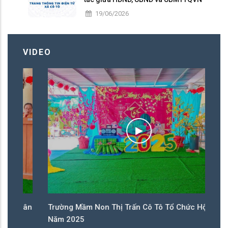
nhiệm kỳ 2026 – 2031
19/06/2026
VIDEO
Xuân
Trường Mầm Non Thị Trấn Cô Tô Tổ Chức Hội Xuân
Năm 2025