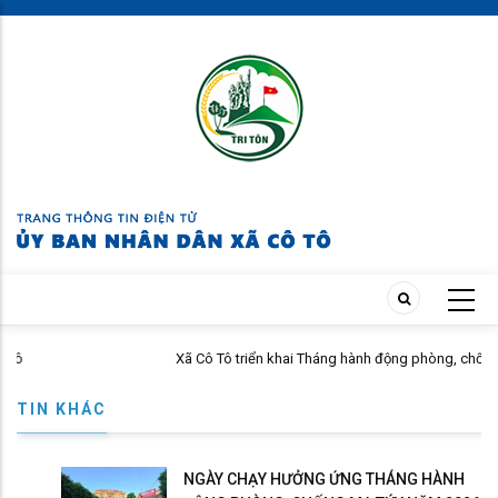
Skip
to
main
content
Xã Cô Tô triển khai Tháng hành động phòng, chống ma túy n
TIN KHÁC
NGÀY CHẠY HƯỞNG ỨNG THÁNG HÀNH