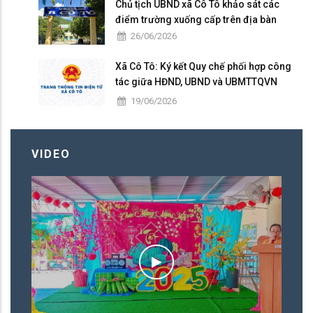
Chủ tịch UBND xã Cô Tô khảo sát các
điểm trường xuống cấp trên địa bàn
26/06/2026
Xã Cô Tô: Ký kết Quy chế phối hợp công
tác giữa HĐND, UBND và UBMTTQVN
nhiệm kỳ 2026 – 2031
19/06/2026
VIDEO