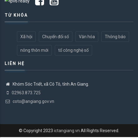
TỪ KHÓA
Xã hội
Chuyển đổi số
Văn hóa
Thông báo
nông thôn mới
tổ công nghệ số
LIÊN HỆ
Khóm Sóc Triết, xã Cô Tô, tỉnh An Giang.
02963.873.725
coto@angiang.gov.vn
© Copyright 2023
ictangiang.vn
All Rights Reserved.