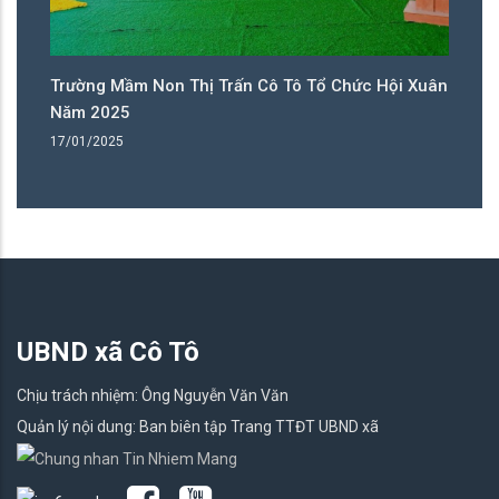
ân
Trường Mầm Non Thị Trấn Cô Tô Tổ Chức Hội Xuân
T
Năm 2025
N
17/01/2025
17
UBND xã Cô Tô
Chịu trách nhiệm: Ông Nguyễn Văn Văn
Quản lý nội dung: Ban biên tập Trang TTĐT UBND xã