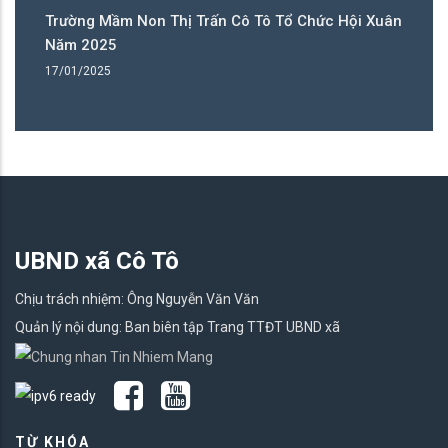
ân
Trường Mầm Non Thị Trấn Cô Tô Tổ Chức Hội Xuân
T
Năm 2025
N
17/01/2025
17
UBND xã Cô Tô
Chịu trách nhiệm: Ông Nguyễn Văn Văn
Quản lý nội dung: Ban biên tập Trang TTĐT UBND xã
TỪ KHÓA