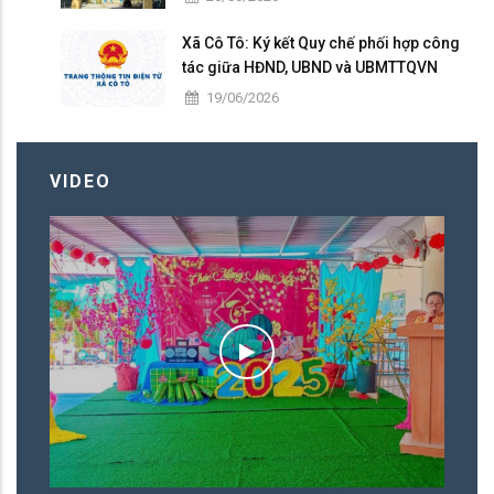
Xã Cô Tô: Ký kết Quy chế phối hợp công
tác giữa HĐND, UBND và UBMTTQVN
nhiệm kỳ 2026 – 2031
19/06/2026
VIDEO