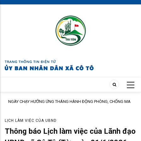
Skip
to
main
content
NGÀY CHẠY HƯỞNG ỨNG THÁNG HÀNH ĐỘNG PHÒNG, CHỐNG MA
TÚY NĂM 2026
LỊCH LÀM VIỆC CỦA UBND
Thông báo Lịch làm việc của Lãnh đạo