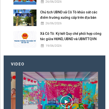
26/06/2026
Chủ tịch UBND xã Cô Tô khảo sát các
điểm trường xuống cấp trên địa bàn
26/06/2026
Xã Cô Tô: Ký kết Quy chế phối hợp công
tác giữa HĐND, UBND và UBMTTQVN
nhiệm kỳ 2026 – 2031
19/06/2026
VIDEO