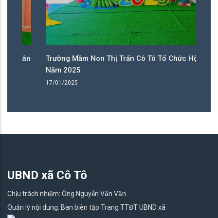
ân
Trường Mầm Non Thị Trấn Cô Tô Tổ Chức Hội Xuân
T
Năm 2025
N
17/01/2025
17
UBND xã Cô Tô
Chịu trách nhiệm: Ông Nguyễn Văn Văn
Quản lý nội dung: Ban biên tập Trang TTĐT UBND xã