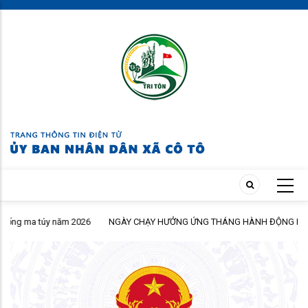
Skip
to
main
content
NGÀY CHẠY HƯỞNG ỨNG THÁNG HÀNH ĐỘNG PHÒNG, CHỐNG MA
TÚY NĂM 2026