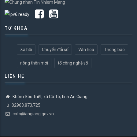
TỪ KHÓA
Xã hội
Chuyển đổi số
Văn hóa
Thông báo
nông thôn mới
tổ công nghệ số
LIÊN HỆ
Khóm Sóc Triết, xã Cô Tô, tỉnh An Giang.
02963.873.725
coto@angiang.gov.vn