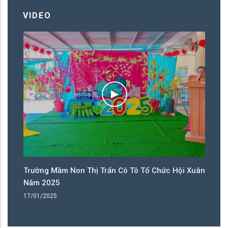
VIDEO
ân
Trường Mầm Non Thị Trấn Cô Tô Tổ Chức Hội Xuân
T
Năm 2025
N
17/01/2025
17