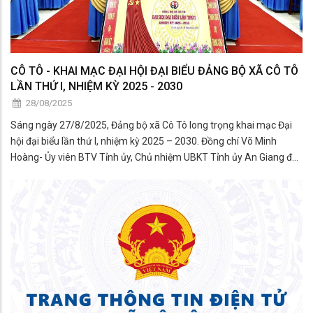
CÔ TÔ - KHAI MẠC ĐẠI HỘI ĐẠI BIỂU ĐẢNG BỘ XÃ CÔ TÔ
LẦN THỨ I, NHIỆM KỲ 2025 - 2030
28/08/2025
Sáng ngày 27/8/2025, Đảng bộ xã Cô Tô long trọng khai mạc Đại
hội đại biểu lần thứ I, nhiệm kỳ 2025 – 2030. Đồng chí Võ Minh
Hoàng- Ủy viên BTV Tỉnh ủy, Chủ nhiệm UBKT Tỉnh ủy An Giang đến
dự và chỉ đạo đại hội.