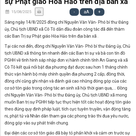
sự Phật giáo Hòa Hảo trên địa bàn xã
15/08/2025
-
aA
+
Sáng ngày 14/8/2025 đồng chí Nguyễn Văn Văn- Phó bí thư Đảng
ủy, Chủ tịch UBND xã Cô Tô dẫn đầu đoàn công tác đã đến thăm
các Ban Trị sự Phật giáo Hòa Hảo trên địa bàn xã .
Tại các nơi đến, đồng chí Nguyễn Văn Văn- Phó bí thư Đảng ủy, Chủ
tịch UBND xã thông tin nhanh đến các Ban tri sự và bà con tín đồ
PGHH về tình hình sáp nhập đơn vị hành chính tỉnh An Giang và xã
Cô Tô kết quả nổi bật địa phương đạt được sau hơn 1 tháng chính
thức vận hành bộ máy chính quyền địa phương 2 cấp; đồng thời,
đồng chí cũng ghi nhận và đánh giá cao những đóng góp của các
cơ sở tôn giáo trong công tác an sinh xã hội thời gian qua,…. Đồng
chí Nguyễn Văn Văn- Phó bí thư Đảng ủy, Chủ tịch UBND xã mong
muốn Ban trị sự PGHH tiếp tục thực hiện tốt các hoạt động tôn giáo
theo đúng quy định pháp luật; tích cực tuyên truyền, vận động tăng
ni, phật tử và Nhân dân tham gia các phong trào thi đua yêu nước,
đóng góp vào sự phát triển chung.
Đại diện các cơ sở tôn giáo đã bày tỏ phấn khởi và cảm ơn trước sự