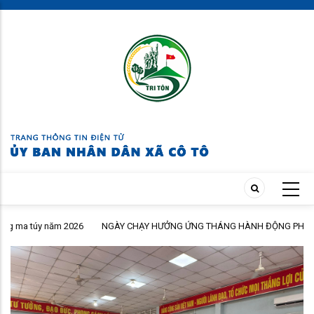
Skip
to
main
content
026
NGÀY CHẠY HƯỞNG ỨNG THÁNG HÀNH ĐỘNG PHÒNG, CHỐNG MA
TÚY NĂM 2026