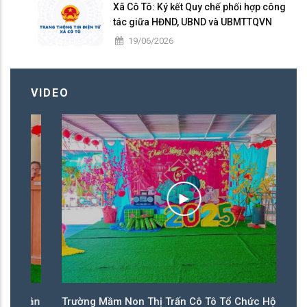
Xã Cô Tô: Ký kết Quy chế phối hợp công
tác giữa HĐND, UBND và UBMTTQVN
nhiệm kỳ 2026 – 2031
19/06/2026
VIDEO
ân
Trường Mầm Non Thị Trấn Cô Tô Tổ Chức Hội Xuân
T