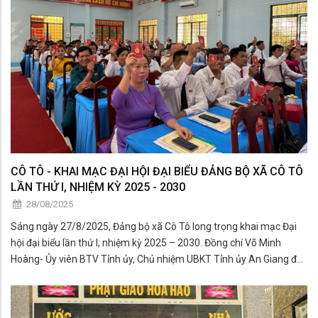
CÔ TÔ - KHAI MẠC ĐẠI HỘI ĐẠI BIỂU ĐẢNG BỘ XÃ CÔ TÔ
LẦN THỨ I, NHIỆM KỲ 2025 - 2030
28/08/2025
Sáng ngày 27/8/2025, Đảng bộ xã Cô Tô long trọng khai mạc Đại
hội đại biểu lần thứ I, nhiệm kỳ 2025 – 2030. Đồng chí Võ Minh
Hoàng- Ủy viên BTV Tỉnh ủy, Chủ nhiệm UBKT Tỉnh ủy An Giang đến
dự và chỉ đạo đại hội. Cùng tham dự có lãnh đạo các cơ quan
chuyên trách tham mưu, giúp việc Tỉnh ủy; sở, ban, ngành. 107 đại
biểu chính thức, đại diện cho 680 đảng viên đến từ 33 chi, đảng bộ