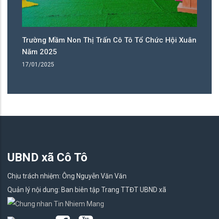
ân
Trường Mầm Non Thị Trấn Cô Tô Tổ Chức Hội Xuân
T
Năm 2025
N
17/01/2025
17
UBND xã Cô Tô
Chịu trách nhiệm: Ông Nguyễn Văn Văn
Quản lý nội dung: Ban biên tập Trang TTĐT UBND xã