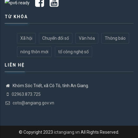
TỪ KHÓA
Xã hội
Chuyển đổi số
Văn hóa
Thông báo
nông thôn mới
tổ công nghệ số
LIÊN HỆ
Khóm Sóc Triết, xã Cô Tô, tỉnh An Giang.
02963.873.725
coto@angiang.gov.vn
© Copyright 2023
ictangiang.vn
All Rights Reserved.