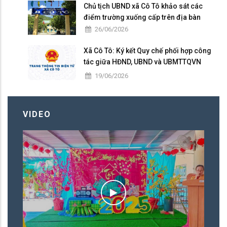
Chủ tịch UBND xã Cô Tô khảo sát các
điểm trường xuống cấp trên địa bàn
26/06/2026
Xã Cô Tô: Ký kết Quy chế phối hợp công
tác giữa HĐND, UBND và UBMTTQVN
nhiệm kỳ 2026 – 2031
19/06/2026
VIDEO