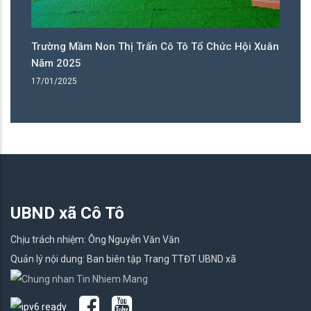
ân
Trường Mầm Non Thị Trấn Cô Tô Tổ Chức Hội Xuân
T
Năm 2025
N
17/01/2025
17
UBND xã Cô Tô
Chịu trách nhiệm: Ông Nguyễn Văn Văn
Quản lý nội dung: Ban biên tập Trang TTĐT UBND xã