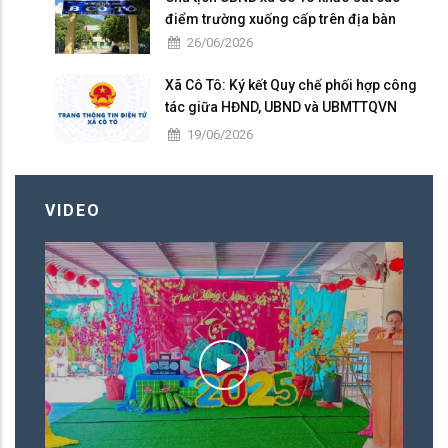
điểm trường xuống cấp trên địa bàn
26/06/2026
Xã Cô Tô: Ký kết Quy chế phối hợp công
tác giữa HĐND, UBND và UBMTTQVN
nhiệm kỳ 2026 – 2031
19/06/2026
VIDEO