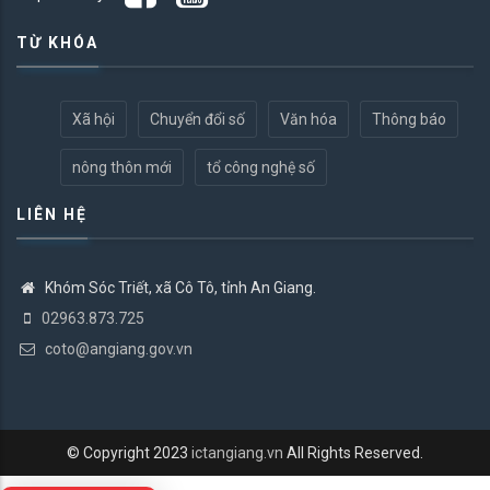
TỪ KHÓA
Xã hội
Chuyển đổi số
Văn hóa
Thông báo
nông thôn mới
tổ công nghệ số
LIÊN HỆ
Khóm Sóc Triết, xã Cô Tô, tỉnh An Giang.
02963.873.725
coto@angiang.gov.vn
© Copyright 2023
ictangiang.vn
All Rights Reserved.