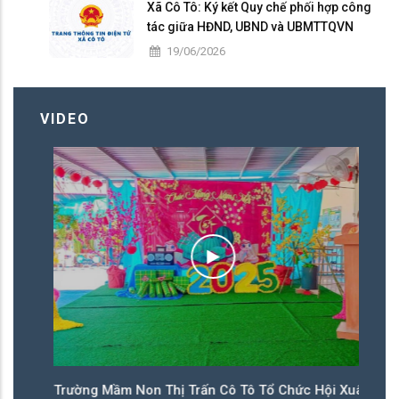
Xã Cô Tô: Ký kết Quy chế phối hợp công
tác giữa HĐND, UBND và UBMTTQVN
nhiệm kỳ 2026 – 2031
19/06/2026
VIDEO
ân
Trường Mầm Non Thị Trấn Cô Tô Tổ Chức Hội Xuân
T