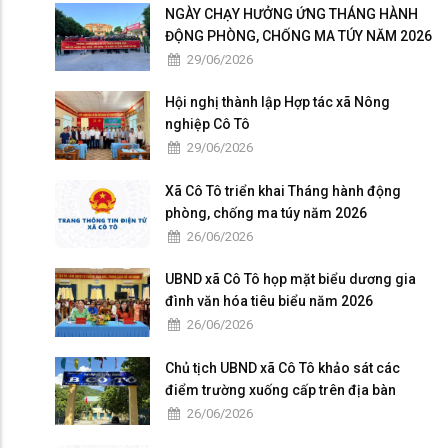
chức chủ nhiệm, CLB sẽ sinh hoạt theo qui chế câu lạc bộ đề ra.
NGÀY CHẠY HƯỞNG ỨNG THÁNG HÀNH
ĐỘNG PHÒNG, CHỐNG MA TÚY NĂM 2026
29/06/2026
Hội nghị thành lập Hợp tác xã Nông
nghiệp Cô Tô
29/06/2026
Xã Cô Tô triển khai Tháng hành động
phòng, chống ma túy năm 2026
26/06/2026
UBND xã Cô Tô họp mặt biểu dương gia
đình văn hóa tiêu biểu năm 2026
26/06/2026
Chủ tịch UBND xã Cô Tô khảo sát các
điểm trường xuống cấp trên địa bàn
26/06/2026