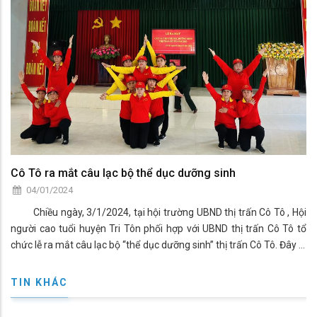
đến niềm vui, niềm hạnh phúc và sự phát triển toàn diện cho trẻ em
“trẻ em hôm nay là thế giới ngày mài”.
Cô Tô ra mắt câu lạc bộ thể dục dưỡng sinh
04/01/2024
Chiều ngày, 3/1/2024, tại hội trường UBND thị trấn Cô Tô , Hội
người cao tuổi huyện Tri Tôn phối hợp với UBND thị trấn Cô Tô tổ
chức lễ ra mắt câu lạc bộ “thể dục dưỡng sinh” thị trấn Cô Tô. Đây là
câu lạc bộ thứ 10 được thành lập tại huyện Tri Tôn. Tại buổi lễ UBND
thị trấn đã công bố quyết định thành lập Câu lạc bộ, Ban Chủ
TIN KHÁC
nhiệm. Theo đó, Câu lạc bộ được thành lập gồm 16 thành viên Ban
chủ nhiệm câu lạc bộ gồm 3 thành viên do bà Trần Thị Mai giữ