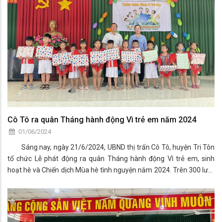
Cô Tô ra quân Tháng hành động Vì trẻ em năm 2024
01/06/2024
Sáng nay, ngày 21/6/2024, UBND thị trấn Cô Tô, huyện Tri Tôn
tổ chức Lễ phát động ra quân Tháng hành động Vì trẻ em, sinh
hoạt hè và Chiến dịch Mùa hè tình nguyện năm 2024. Trên 300 lượt
đại biểu, đoàn viên, thanh niên, học sinh đã đến dự. Tại lễ ra quân,
Phó Chủ tịch UBND thị trấn Cô Tô kêu gọi các cấp, các ngành các
tổ chức kinh tế, tổ chức chính trị xã hội....Hãy đóng góp sức mình
bằng những việc hành động thiết thực hiệu quả để góp phần đem