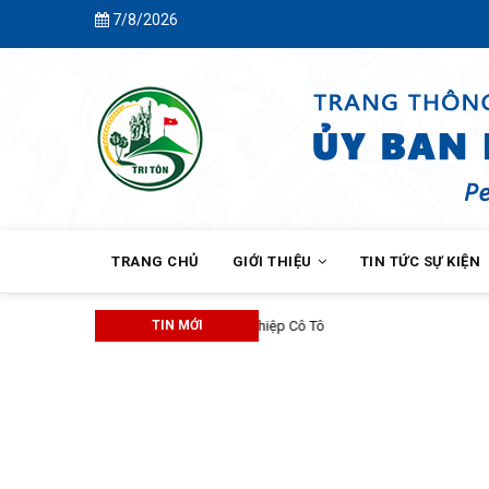
Skip
7/8/2026
to
main
content
MAIN
NAVIGATION
TRANG CHỦ
GIỚI THIỆU
TIN TỨC SỰ KIỆN
TIN MỚI