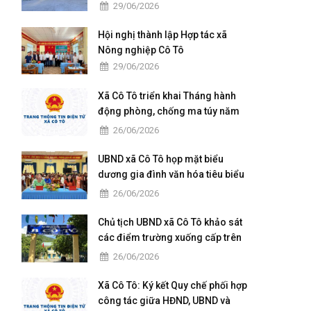
TÚY NĂM 2026
29/06/2026
Hội nghị thành lập Hợp tác xã
Nông nghiệp Cô Tô
29/06/2026
Xã Cô Tô triển khai Tháng hành
động phòng, chống ma túy năm
2026
26/06/2026
UBND xã Cô Tô họp mặt biểu
dương gia đình văn hóa tiêu biểu
năm 2026
26/06/2026
Chủ tịch UBND xã Cô Tô khảo sát
các điểm trường xuống cấp trên
địa bàn
26/06/2026
Xã Cô Tô: Ký kết Quy chế phối hợp
công tác giữa HĐND, UBND và