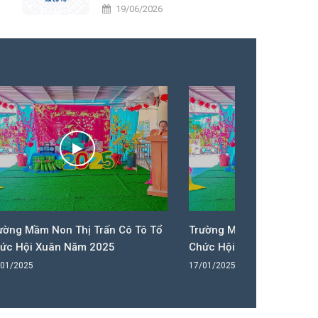
UBMTTQVN nhiệm kỳ 2026 – 2031
19/06/2026
 Cô Tô Tổ
Trường Mầm Non Thị Trấn Cô Tô Tổ
Trường M
Chức Hội Xuân Năm 2025
Chức Hộ
17/01/2025
17/01/202