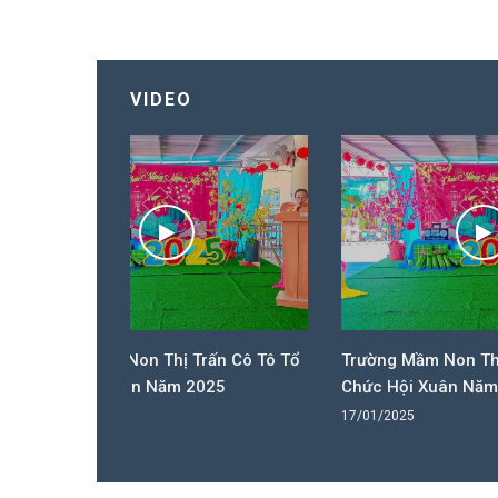
VIDEO
 Trấn Cô Tô Tổ
Trường Mầm Non Thị Trấn Cô Tô Tổ
Tr
 2025
Chức Hội Xuân Năm 2025
Ch
17/01/2025
17/