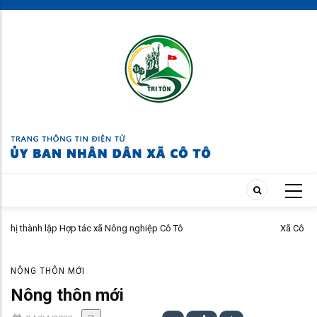
Skip
to
main
content
c xã Nông nghiệp Cô Tô
Xã Cô Tô triển khai Tháng hàn
NÔNG THÔN MỚI
Nông thôn mới