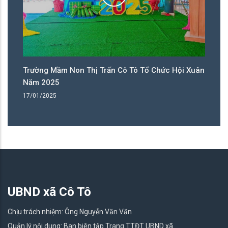
ân
Trường Mầm Non Thị Trấn Cô Tô Tổ Chức Hội Xuân
T
Năm 2025
N
17/01/2025
17
UBND xã Cô Tô
Chịu trách nhiệm: Ông Nguyễn Văn Văn
Quản lý nội dung: Ban biên tập Trang TTĐT UBND xã