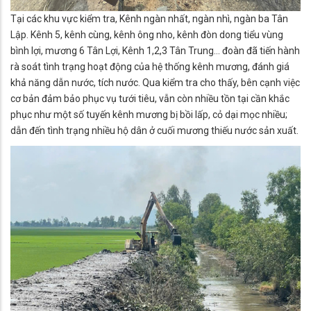
Tại các khu vực kiểm tra, Kênh ngàn nhất, ngàn nhì, ngàn ba Tân
Lập. Kênh 5, kênh cùng, kênh ông nho, kênh đòn dong tiểu vùng
bình lợi, mương 6 Tân Lợi, Kênh 1,2,3 Tân Trung… đoàn đã tiến hành
rà soát tình trạng hoạt động của hệ thống kênh mương, đánh giá
khả năng dẫn nước, tích nước. Qua kiểm tra cho thấy, bên cạnh việc
cơ bản đảm bảo phục vụ tưới tiêu, vẫn còn nhiều tồn tại cần khắc
phục như một số tuyến kênh mương bị bồi lấp, cỏ dại mọc nhiều;
dẫn đến tình trạng nhiều hộ dân ở cuối mương thiếu nước sản xuất.