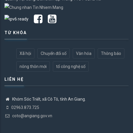
TỪ KHÓA
Xã hội
Chuyển đổi số
Văn hóa
Thông báo
nông thôn mới
tổ công nghệ số
LIÊN HỆ
Khóm Sóc Triết, xã Cô Tô, tỉnh An Giang.
02963.873.725
coto@angiang.gov.vn