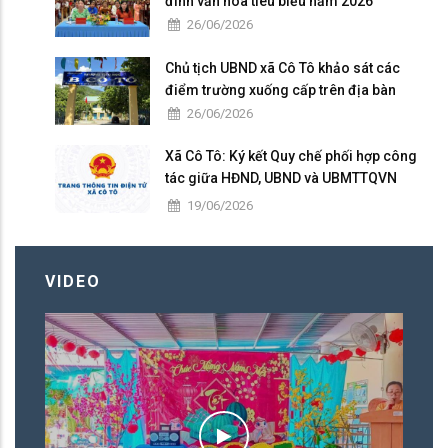
đình văn hóa tiêu biểu năm 2026
26/06/2026
Chủ tịch UBND xã Cô Tô khảo sát các
điểm trường xuống cấp trên địa bàn
26/06/2026
Xã Cô Tô: Ký kết Quy chế phối hợp công
tác giữa HĐND, UBND và UBMTTQVN
nhiệm kỳ 2026 – 2031
19/06/2026
VIDEO