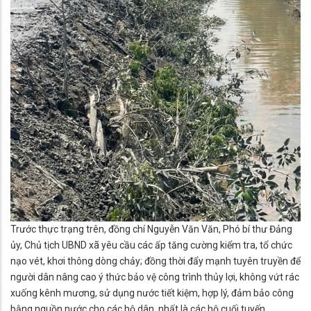
Trước thực trạng trên, đồng chí Nguyễn Văn Văn, Phó bí thư Đảng
ủy, Chủ tịch UBND xã yêu cầu các ấp tăng cường kiểm tra, tổ chức
nạo vét, khơi thông dòng chảy; đồng thời đẩy mạnh tuyên truyền để
người dân nâng cao ý thức bảo vệ công trình thủy lợi, không vứt rác
xuống kênh mương, sử dụng nước tiết kiệm, hợp lý, đảm bảo công
bằng nguồn nước cho các hộ dân, nhất là các hộ cuối tuyến