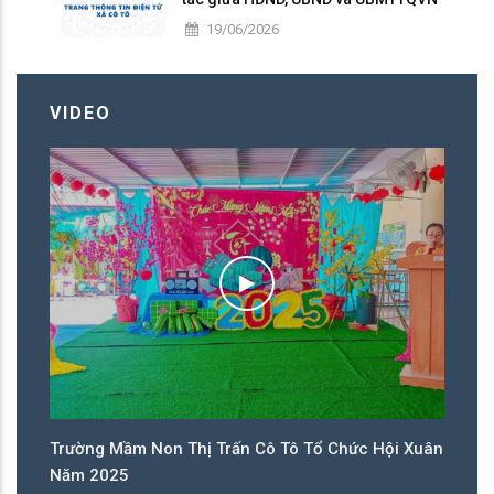
nhiệm kỳ 2026 – 2031
19/06/2026
VIDEO
ân
Trường Mầm Non Thị Trấn Cô Tô Tổ Chức Hội Xuân
T
Năm 2025
N