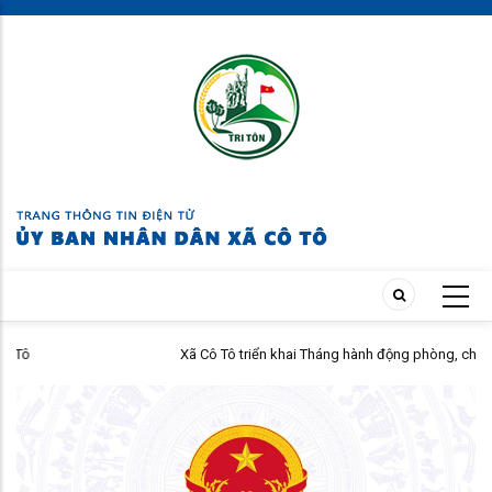
Skip
to
main
content
Xã Cô Tô triển khai Tháng hành động phòng, chống ma túy năm 