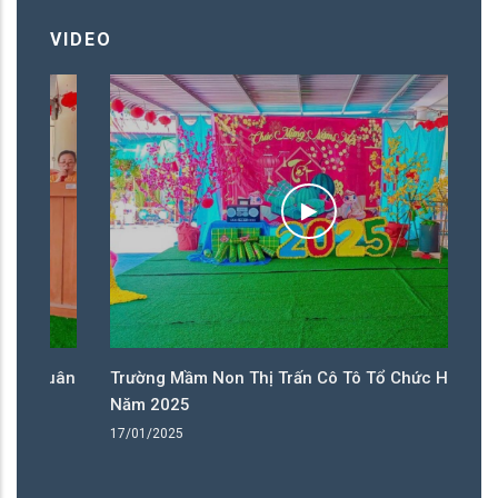
VIDEO
uân
Trường Mầm Non Thị Trấn Cô Tô Tổ Chức Hội Xuân
T
Năm 2025
N
17/01/2025
1