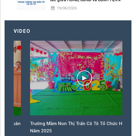
nhiệm kỳ 2026 – 2031
19/06/2026
VIDEO
Xuân
Trường Mầm Non Thị Trấn Cô Tô Tổ Chức Hội Xuân
Năm 2025