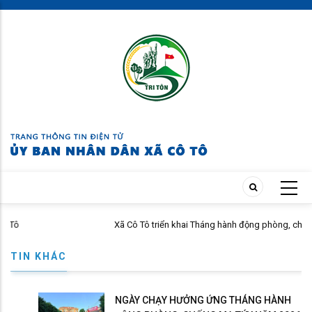
Skip
to
main
content
Xã Cô Tô triển khai Tháng hành động phòng, chống ma túy n
TIN KHÁC
NGÀY CHẠY HƯỞNG ỨNG THÁNG HÀNH