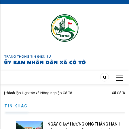
Skip
to
main
content
c xã Nông nghiệp Cô Tô
Xã Cô Tô triển khai Tháng hàn
TIN KHÁC
NGÀY CHẠY HƯỞNG ỨNG THÁNG HÀNH