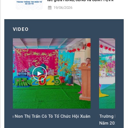
nhiệm kỳ 2026 – 2031
19/06/2026
VIDEO
ô Tô Tổ Chức Hội Xuân
Trường Mầm Non Thị Trấn Cô Tô Tổ 
Năm 2025